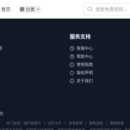
首页
分类
服务支持
荐
客服中心
帮助中心
使用指南
版权声明
关于我们
款
热门标签：
国产剧情片
|
动作大片
|
浪漫爱情
|
搞笑喜剧
|
悬疑推理