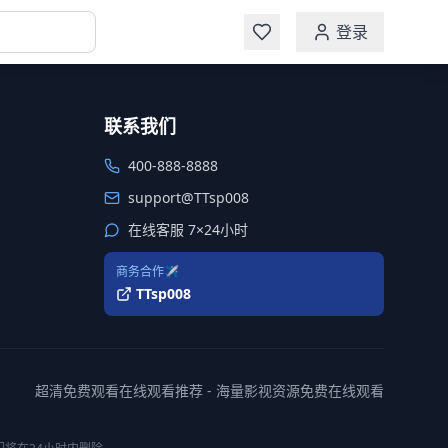
登录
联系我们
400-888-8888
support@TTsp008
在线客服 7×24小时
商务合作✈️
TTsp008
超清免费观看在线观看推荐 - 海量影视资源免费在线观看