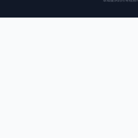
本站提供的所有视频