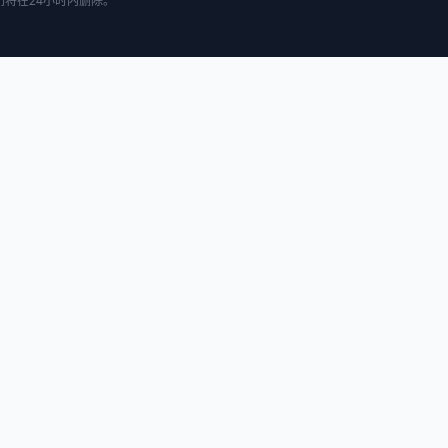
将在24小时内删除。