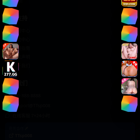
轻松喜剧
服务支持
客服中心
帮助中心
使用指南
版权声明
关于我们
联系我们
400-888-8888
support@TTsp008
在线客服 7×24小时
商务合作✈️
TTsp008